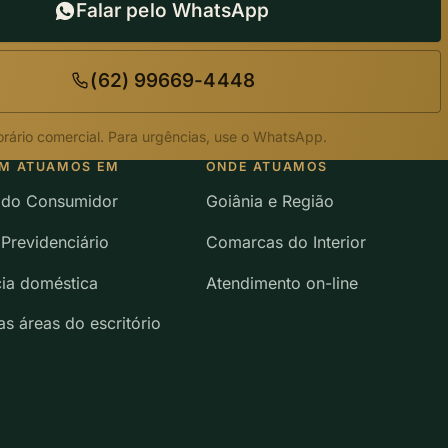
Falar pelo WhatsApp
(62) 99669-4448
rário comercial. Para urgências, use o WhatsApp.
M ATUAMOS EM
ONDE ATUAMOS
o do Consumidor
Goiânia e Região
 Previdenciário
Comarcas do Interior
cia doméstica
Atendimento on-line
s áreas do escritório