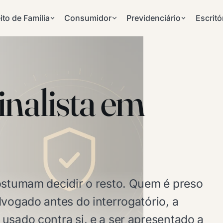
ito de Família
Consumidor
Previdenciário
Escritó
nalista em
costumam decidir o resto. Quem é preso
dvogado antes do interrogatório, a
usado contra si, e a ser apresentado a