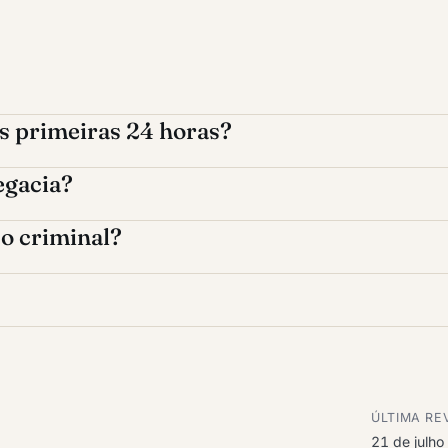
as primeiras 24 horas?
egacia?
so criminal?
ÚLTIMA RE
21 de julh