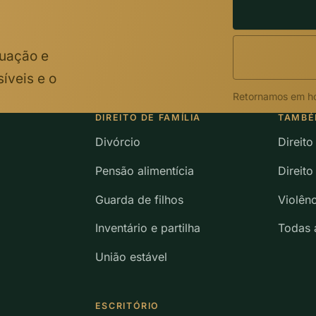
tuação e
íveis e o
Retornamos em ho
DIREITO DE FAMÍLIA
TAMBÉ
Divórcio
Direit
Pensão alimentícia
Direito
Guarda de filhos
Violên
Inventário e partilha
Todas a
União estável
ESCRITÓRIO