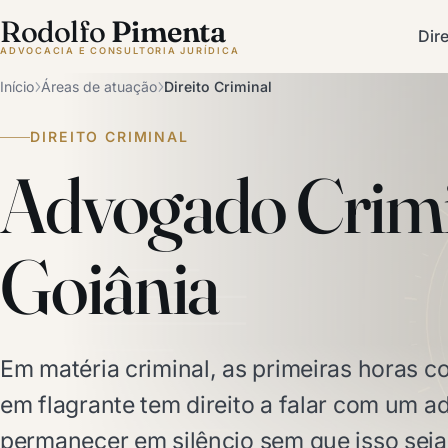
Rodolfo
Pimenta
Dire
ADVOCACIA E CONSULTORIA JURÍDICA
Início
Áreas de atuação
Direito Criminal
DIREITO CRIMINAL
Advogado Crimi
Goiânia
Em matéria criminal, as primeiras horas 
em flagrante tem direito a falar com um a
permanecer em silêncio sem que isso seja 